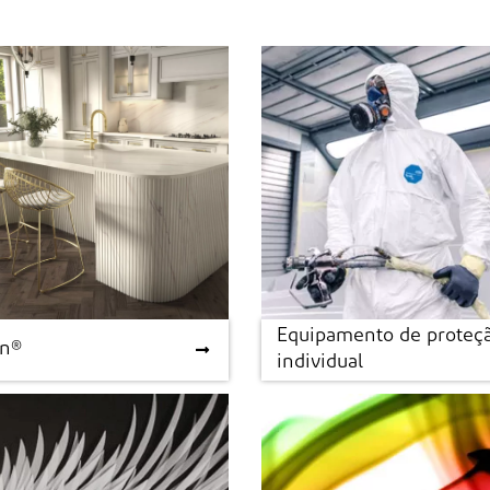
Equipamento de proteç
an®
Equipamento de proteç
an®
individual
individual