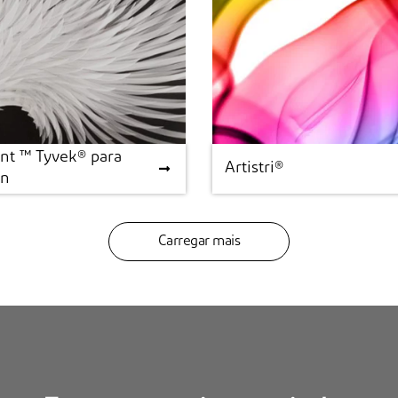
nt ™ Tyvek® para
nt ™ Tyvek® para
Artistri®
Artistri®
gn
gn
Carregar mais