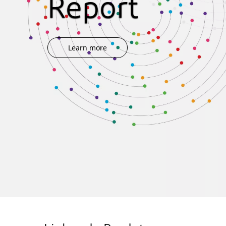
Report
Learn more