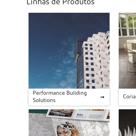
Linhas de Produtos
Performance Building
Performance Building
Cori
Cori
Solutions
Solutions