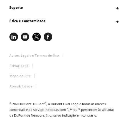
Suporte
Ética e Conformidade
Avisos Legais e Termos de Uso
Privacidade
Mapa do Site
Acessibilidade
©
™
2020 DuPont. DuPont
, o DuPont Oval Logo e todas as marcas
™
®
comerciais e de serviço indicadas com
, ℠ ou
pertencem às afiliadas
da DuPont de Nemours, Inc., salvo indicação em contrário.