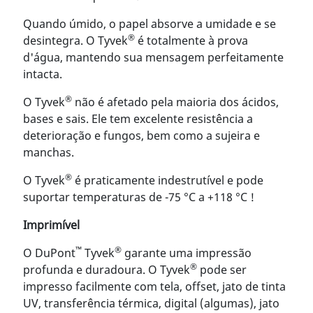
Quando úmido, o papel absorve a umidade e se
®
desintegra. O Tyvek
é totalmente à prova
d'água, mantendo sua mensagem perfeitamente
intacta.
®
O Tyvek
não é afetado pela maioria dos ácidos,
bases e sais. Ele tem excelente resistência a
deterioração e fungos, bem como a sujeira e
manchas.
®
O Tyvek
é praticamente indestrutível e pode
suportar temperaturas de -75 °C a +118 °C !
Imprimível
™
®
O DuPont
Tyvek
garante uma impressão
®
profunda e duradoura. O Tyvek
pode ser
impresso facilmente com tela, offset, jato de tinta
UV, transferência térmica, digital (algumas), jato