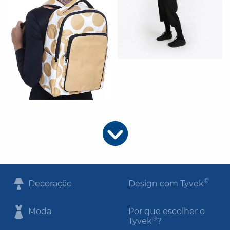
®
Decoração
Design com Tyvek
Moda
Por que escolher o
®
Tyvek
?