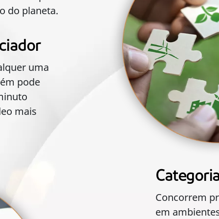
o do planeta.
ciador
alquer uma
mbém pode
minuto
deo mais
Categori
Concorrem pro
em ambientes 