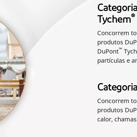
Categori
®
Tychem
Concorrem to
produtos DuP
™
DuPont
Tyc
partículas e 
Categori
Concorrem to
produtos DuP
calor, chamas 