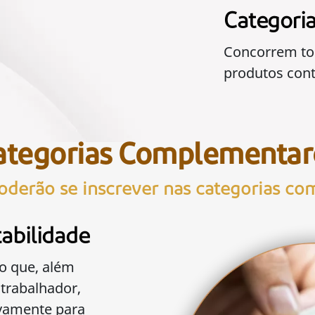
Categori
Concorrem to
produtos cont
ategorias Complementar
poderão se inscrever nas categorias co
abilidade
to que, além
 trabalhador,
vamente para