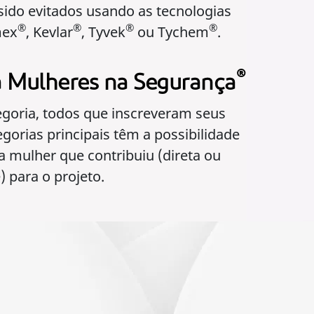
sido evitados usando as tecnologias
®
®
®
®
ex
, Kevlar
, Tyvek
ou Tychem
.
®
a Mulheres na Segurança
egoria, todos que inscreveram seus
gorias principais têm a possibilidade
a mulher que contribuiu (direta ou
) para o projeto.