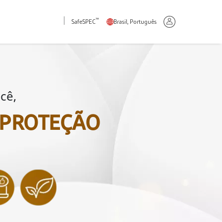
™
SafeSPEC
Brasil, Português
cê,
 PROTEÇÃO