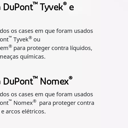
™
®
a DuPont
Tyvek
e
dos os cases em que foram usados
™
®
ont
Tyvek
ou
®
hem
para proteger contra líquidos,
ameaças químicas.
™
®
a DuPont
Nomex
dos os cases em que foram usados
™
®
ont
Nomex
para proteger contra
e arcos elétricos.