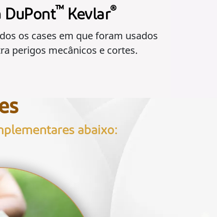
™
®
a DuPont
Kevlar
dos os cases em que foram usados
ra perigos mecânicos e cortes.
es
mplementares abaixo: