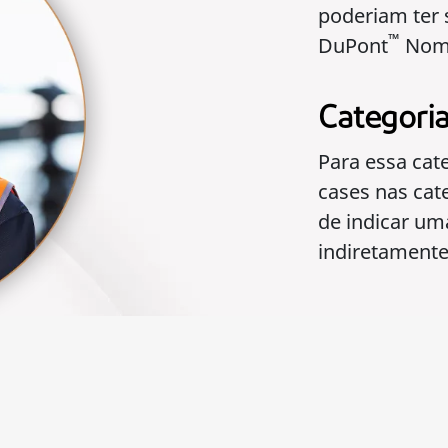
poderiam ter 
™
DuPont
Nom
Categori
Para essa cat
cases nas cate
de indicar um
indiretamente