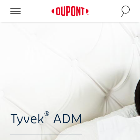
®
Tyvek
ADM