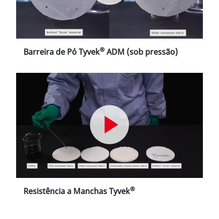
®
Barreira de Pó Tyvek
ADM (sob pressão)
®
Resistência a Manchas Tyvek