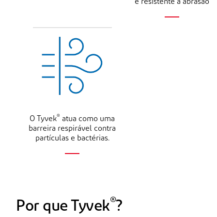
e resistente à abrasão
®
O Tyvek
atua como uma
barreira respirável contra
partículas e bactérias.
®
Por que Tyvek
?