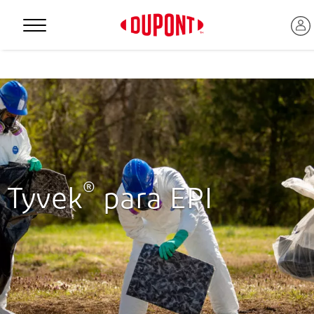
Personal Protection
®
Tyvek
para EPI
™