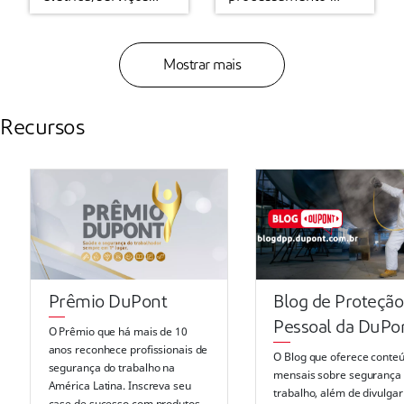
elétrica/serviços
processamento de
públicos
alimentos
públicos
alimentos
Mostrar mais
Recursos
Prêmio DuPont
Blog de Proteção
Pessoal da DuPo
O Prêmio que há mais de 10
anos reconhece profissionais de
O Blog que oferece conte
segurança do trabalho na
mensais sobre segurança
América Latina. Inscreva seu
trabalho, além de divulgar
case de sucesso com produtos