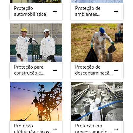
Proteção
Proteção de
Proteção
Proteção de
automobilística
ambientes
automobilística
ambientes
controlados e
controlados e salas
salas limpas
limpas
Proteção para
Proteção de
Proteção para
Proteção de
construção e
descontaminação
construção e
descontaminação e
manutenção
e tratamento
manutenção
tratamento
Proteção
Proteção em
Proteção
Proteção em
elétrica/serviços
processamento de