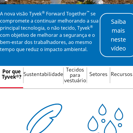
®
™
A nova visão Tyvek
Forward Together
se
compromete a continuar melhorando a sua
Saiba
®
principal tecnologia, o não tecido, Tyvek
mais
com objetivo de melhorar a segurança e o
neste
bem-estar dos trabalhadores, ao mesmo
vídeo
tempo que reduz o impacto ambiental.
Tecidos
Por que
Sustentabilidade
Setores
Recursos
para
Tyvek®?
vestuário