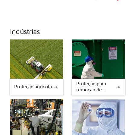
Indústrias
Proteção para
Proteção agrícola
Proteção para
Proteção agrícola
remoção de
remoção de amianto
amianto