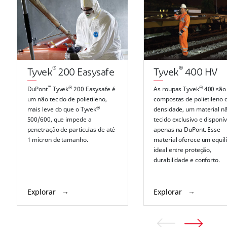
®
®
Tyvek
200 Easysafe
Tyvek
400 HV
™
®
®
DuPont
Tyvek
200 Easysafe é
As roupas Tyvek
400 são
um não tecido de polietileno,
compostas de polietileno d
®
mais leve do que o Tyvek
densidade, um material n
500/600, que impede a
tecido exclusivo e disponív
penetração de particulas de até
apenas na DuPont. Esse
1 mícron de tamanho.
material oferece um equilí
ideal entre proteção,
durabilidade e conforto.
Explorar
Explorar