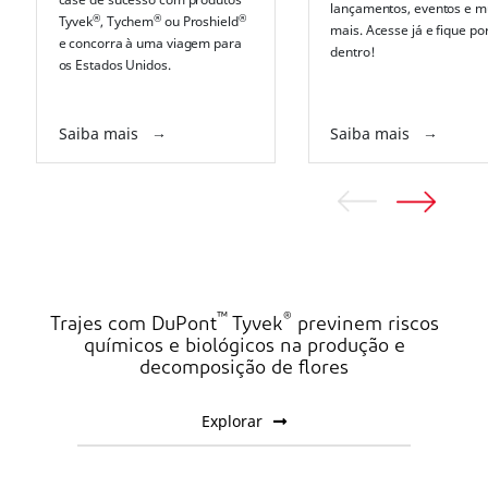
lançamentos, eventos e m
®
®
®
Tyvek
, Tychem
ou Proshield
mais. Acesse já e fique po
e concorra à uma viagem para
dentro!
os Estados Unidos.
Saiba mais
Saiba mais
™
®
Trajes com DuPont
Tyvek
previnem riscos
químicos e biológicos na produção e
decomposição de flores
Explorar