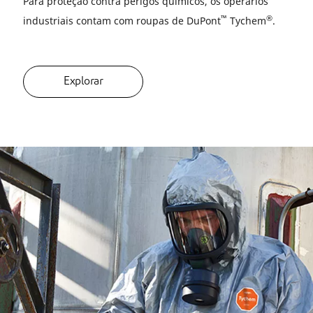
Para proteção contra perigos químicos, os operários
™
®
industriais contam com roupas de DuPont
Tychem
.
Explorar