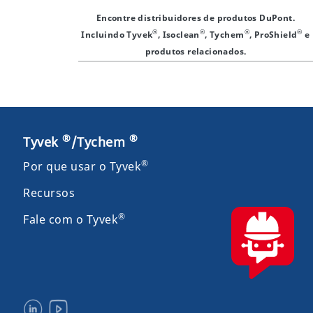
Encontre distribuidores de produtos DuPont.
®
®
®
®
Incluindo Tyvek
, Isoclean
, Tychem
, ProShield
e
produtos relacionados.
®
®
Tyvek
/Tychem
®
Por que usar o Tyvek
Recursos
®
Fale com o Tyvek