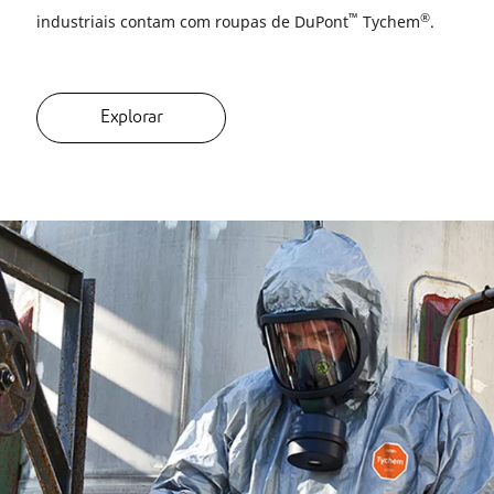
™
®
industriais contam com roupas de DuPont
Tychem
.
Explorar