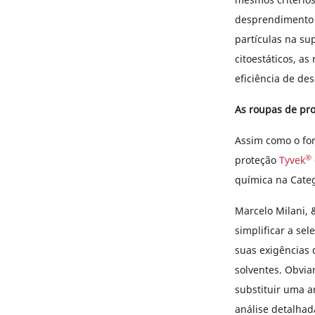
desprendimento d
partículas na su
citoestáticos, a
eficiência de des
As roupas de pro
Assim como o for
®
proteção
Tyvek
química na Catego
Marcelo Milani, 
simplificar a se
suas exigências d
solventes. Obvia
substituir uma a
análise detalhad