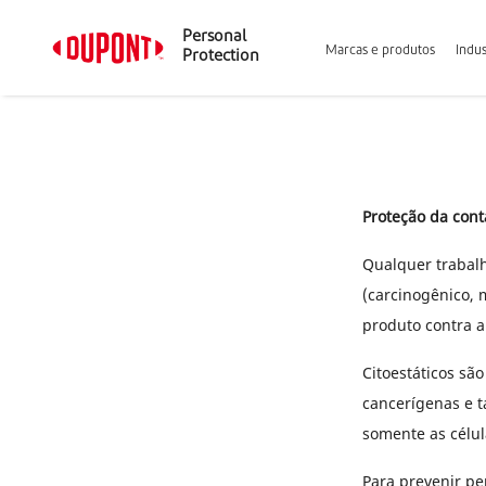
Personal
Marcas e produtos
Indus
Protection
Proteção da cont
Qualquer trabalh
(carcinogênico, 
produto contra 
Citoestáticos sã
cancerígenas e t
somente as célu
Para prevenir pe