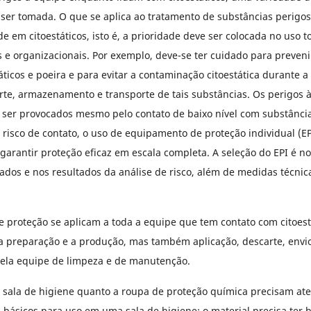
er tomada. O que se aplica ao tratamento de substâncias perigo
 em citoestáticos, isto é, a prioridade deve ser colocada no uso to
 e organizacionais. Por exemplo, deve-se ter cuidado para preven
áticos e poeira e para evitar a contaminação citoestática durante 
rte, armazenamento e transporte de tais substâncias. Os perigos
ser provocados mesmo pelo contato de baixo nível com substâncias
risco de contato, o uso de equipamento de proteção individual (E
 garantir proteção eficaz em escala completa. A seleção do EPI é 
dos e nos resultados da análise de risco, além de medidas técnic
 proteção se aplicam a toda a equipe que tem contato com citoest
a preparação e a produção, mas também aplicação, descarte, envi
pela equipe de limpeza e de manutenção.
 sala de higiene quanto a roupa de proteção química precisam at
 básicos para uso em uma sala de higiene: o material precisa ter 