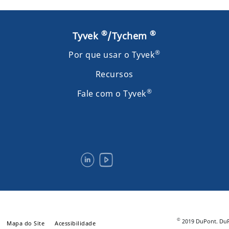
®
®
Tyvek
/Tychem
®
Por que usar o Tyvek
Recursos
®
Fale com o Tyvek
©
2019 DuPont. Du
Mapa do Site
Acessibilidade