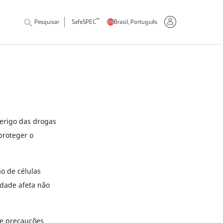
™
Pesquisar
SafeSPEC
Brasil, Português
perigo das drogas
proteger o
o de células
idade afeta não
de precauções