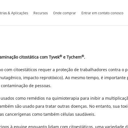
trias & Aplicações
Recursos
Onde comprar
Entrar em contato conosco
®
®
aminação citostática com Tyvek
e Tychem
.
o com citoestáticos requer a proteção de trabalhadores contra o 
mutagênico, impacto reprotóxico). Ao mesmo tempo, é importante 
a contaminação de pessoas.
o usados como remédios na quimioterapia para inibir a multiplicaçã
ambém são usado para tratar outras doenças. No entanto, sua tox
las cancerígenas como também células saudáveis.
rigos à equipe enquanto lidam com citoestáticos, uma variedade 