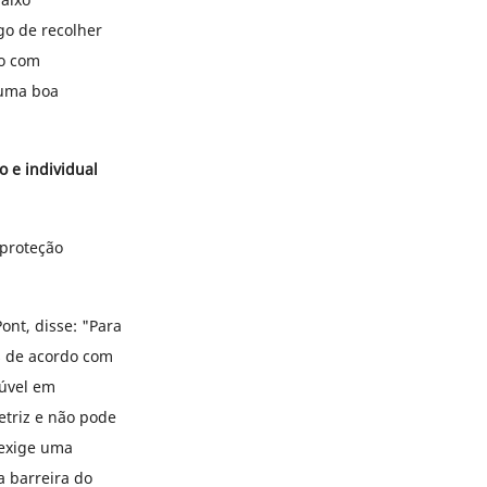
go de recolher
to com
 uma boa
 e individual
proteção
nt, disse: "Para
os de acordo com
lúvel em
etriz e não pode
 exige uma
a barreira do