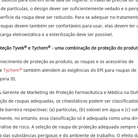
e partículas, o design dever ser suficientemente vedado e o peri
perfície da roupa deve ser reduzido. Para se adequar no tratamen
s roupas devem também ser confortáveis para usar, elas devem ter
carga eletroestática e a esterilização deve ser possível.
®
®
teção Tyvek
e Tychem
- uma combinação de proteção do produto
necimento de proteção ao produto, as roupas e os acessórios de
®
e
Tychem
também atendem às exigências do EPI para roupas de 
ria III.
& Gerente de Marketing de Proteção Farmacêutica e Médica na DuPo
leção de roupas adequadas, os citoestáticos podem ser classificad
e barreira respectivas: (a) partículas, (b) solúvel em água e (c) so
mente, no entanto, essa classificação só é adequada como uma dir
nálise de risco. A seleção de roupa de proteção adequada sempre
a das substâncias perigosas e do ambiente de trabalho. O efeito d