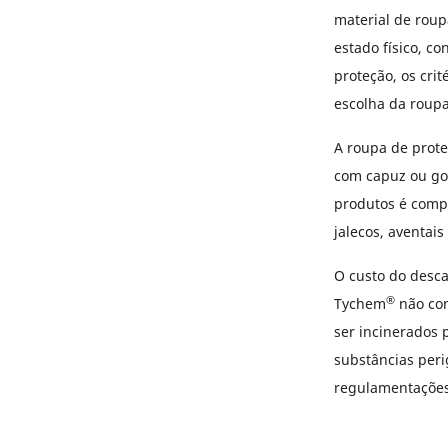
material de roup
estado físico, c
proteção, os cri
escolha da roupa
A roupa de prote
com capuz ou gol
produtos é comp
jalecos, aventais
O custo do desca
®
Tychem
não con
ser incinerados 
substâncias peri
regulamentações 