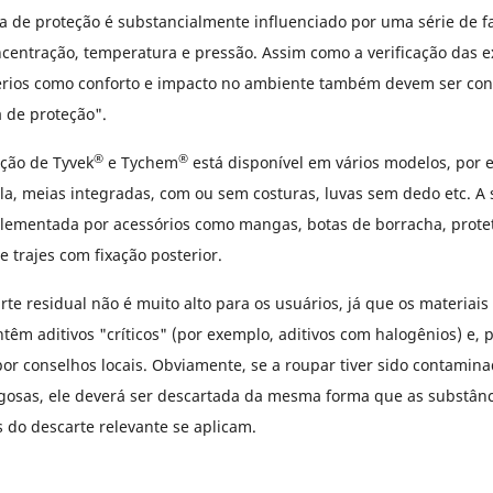
a de proteção é substancialmente influenciado por uma série de fa
oncentração, temperatura e pressão. Assim como a verificação das e
térios como conforto e impacto no ambiente também devem ser co
 de proteção".
®
®
ção de Tyvek
e Tychem
está disponível em vários modelos, por 
a, meias integradas, com ou sem costuras, luvas sem dedo etc. A 
lementada por acessórios como mangas, botas de borracha, protet
 e trajes com fixação posterior.
rte residual não é muito alto para os usuários, já que os materiais
têm aditivos "críticos" (por exemplo, aditivos com halogênios) e, 
por conselhos locais. Obviamente, se a roupar tiver sido contamin
gosas, ele deverá ser descartada da mesma forma que as substânci
do descarte relevante se aplicam.