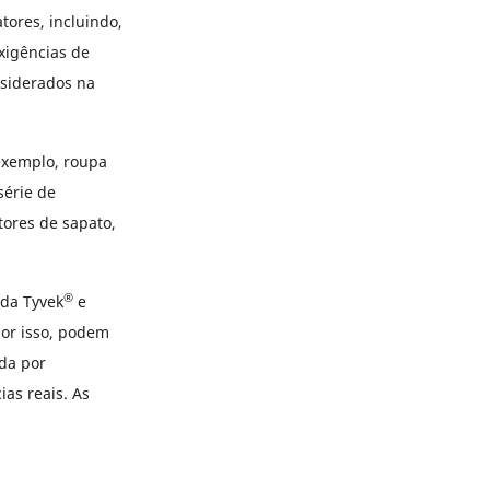
tores, incluindo,
xigências de
nsiderados na
exemplo, roupa
série de
ores de sapato,
®
 da Tyvek
e
por isso, podem
ada por
as reais. As