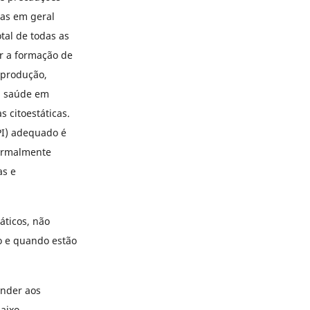
sas em geral
tal de todas as
ir a formação de
a produção,
 à saúde em
 citoestáticas.
PI) adequado é
normalmente
as e
áticos, não
o e quando estão
ender aos
baixo