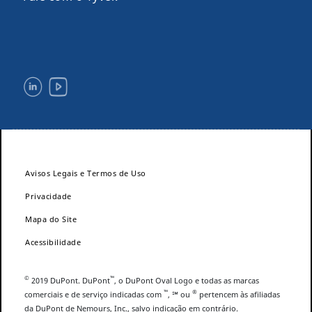
Avisos Legais e Termos de Uso
Privacidade
Mapa do Site
Acessibilidade
©
™
2019 DuPont. DuPont
, o DuPont Oval Logo e todas as marcas
™
®
comerciais e de serviço indicadas com
, ℠ ou
pertencem às afiliadas
da DuPont de Nemours, Inc., salvo indicação em contrário.