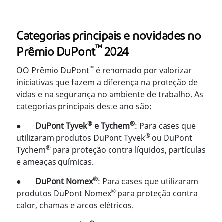
Categorias principais e novidades no
™
Prêmio DuPont
2024
™
OO Prêmio DuPont
é renomado por valorizar
iniciativas que fazem a diferença na proteção de
vidas e na segurança no ambiente de trabalho. As
categorias principais deste ano são:
®
®
●
DuPont Tyvek
e Tychem
: Para cases que
®
utilizaram produtos DuPont
Tyvek
ou DuPont
®
Tychem
para proteção contra líquidos, partículas
e ameaças químicas.
®
●
DuPont Nomex
: Para cases que utilizaram
®
produtos DuPont Nomex
para proteção contra
calor, chamas e arcos elétricos.