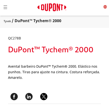
Toggle navigation
☰
/ DuPont™ Tychem® 2000
Tyvek
QC278B
DuPont™ Tychem® 2000
Avental barbeiro DuPont™ Tychem® 2000. Elástico nos
punhos. Tiras para ajuste na cintura. Costura reforçada.
Amarelo.