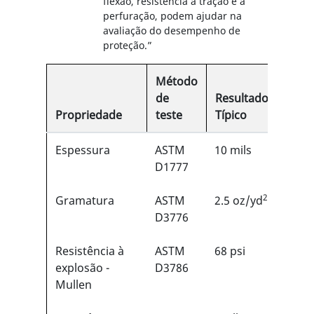
flexão, resistência à tração e à
perfuração, podem ajudar na
avaliação do desempenho de
proteção.”
Método
de
Resultado
Propriedade
teste
Típico
Espessura
ASTM
10 mils
D1777
2
Gramatura
ASTM
2.5 oz/yd
D3776
Resistência à
ASTM
68 psi
explosão -
D3786
Mullen