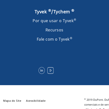
®
®
Tyvek
/Tychem
®
Por que usar o Tyvek
Recursos
®
Fale com o Tyvek
©
2019 DuPont. Du
Mapa do Site
Acessibilidade
comerciais e de se