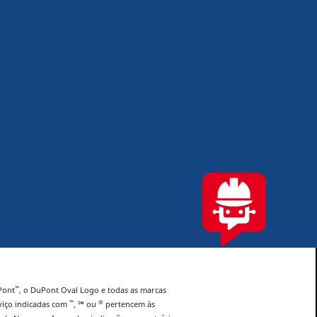
™
Pont
, o DuPont Oval Logo e todas as marcas
™
®
rviço indicadas com
, ℠ ou
pertencem às