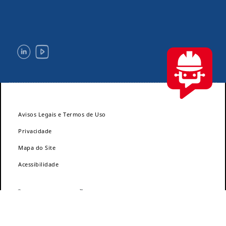
Avisos Legais e Termos de Uso
Privacidade
Mapa do Site
Acessibilidade
©
™
2019 DuPont. DuPont
, o DuPont Oval Logo e todas as marcas
™
®
comerciais e de serviço indicadas com
, ℠ ou
pertencem às afiliadas
da DuPont de Nemours, Inc., salvo indicação em contrário.