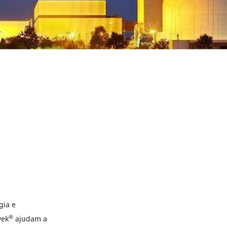
gia e
®
vek
ajudam a