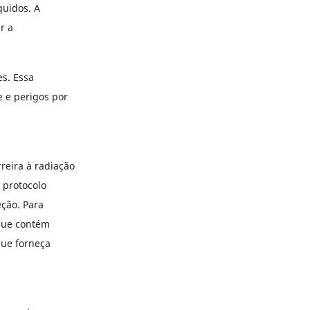
quidos. A
r a
es. Essa
e e perigos por
reira à radiação
O protocolo
eção. Para
 que contém
que forneça