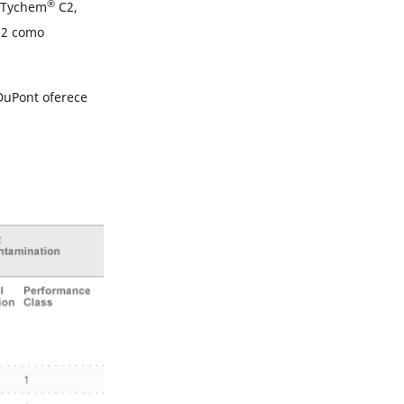
®
 Tychem
C2,
-2 como
DuPont oferece