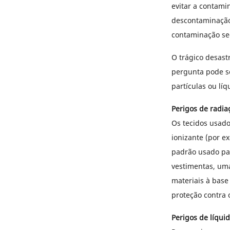
evitar a contami
descontaminação 
contaminação se
O trágico desast
pergunta pode se
partículas ou líq
Perigos de radia
Os tecidos usado
ionizante (por ex
padrão usado par
vestimentas, uma
materiais à bas
proteção contra 
Perigos de líqui