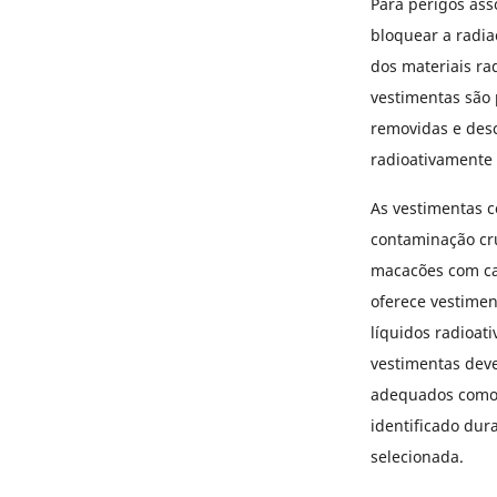
Para perigos ass
bloquear a radia
dos materiais ra
vestimentas são
removidas e desc
radioativamente 
As vestimentas c
contaminação cru
macacões com cap
oferece vestimen
líquidos radioati
vestimentas deve
adequados como, 
identificado dur
selecionada.