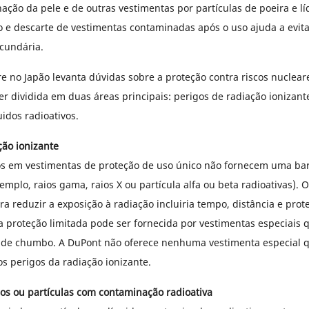
nação da pele e de outras vestimentas por partículas de poeira e lí
e descarte de vestimentas contaminadas após o uso ajuda a evita
cundária.
re no Japão levanta dúvidas sobre a proteção contra riscos nuclear
r dividida em duas áreas principais: perigos de radiação ionizant
uidos radioativos.
ção ionizante
s em vestimentas de proteção de uso único não fornecem uma bar
emplo, raios gama, raios X ou partícula alfa ou beta radioativas). 
a reduzir a exposição à radiação incluiria tempo, distância e prot
 proteção limitada pode ser fornecida por vestimentas especiais
e de chumbo. A DuPont não oferece nenhuma vestimenta especial 
os perigos da radiação ionizante.
dos ou partículas com contaminação radioativa