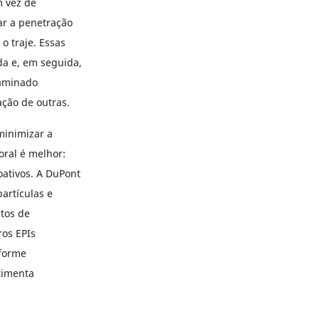
m vez de
ar a penetração
o traje. Essas
a e, em seguida,
taminado
ação de outras.
minimizar a
oral é melhor:
ativos. A DuPont
artículas e
etos de
ros EPIs
nforme
timenta