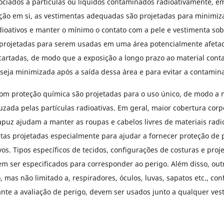
ociados a partículas ou líquidos contaminados radioativamente, e
ção em si, as vestimentas adequadas são projetadas para minimiz
dioativos e manter o mínimo o contato com a pele e vestimenta sob 
 projetadas para serem usadas em uma área potencialmente afetad
artadas, de modo que a exposição a longo prazo ao material con
seja minimizada após a saída dessa área e para evitar a contamin
om proteção química são projetadas para o uso único, de modo a 
zada pelas partículas radioativas. Em geral, maior cobertura corp
uz ajudam a manter as roupas e cabelos livres de materiais radio
tas projetadas especialmente para ajudar a fornecer proteção de p
vos. Tipos específicos de tecidos, configurações de costuras e proj
m ser especificados para corresponder ao perigo. Além disso, out
mas não limitado a, respiradores, óculos, luvas, sapatos etc., co
ante a avaliação de perigo, devem ser usados junto a qualquer ves